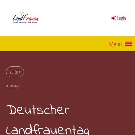
Login
Menü
Zurück
05.09.2022
,
Deutscher
Landfrauentag